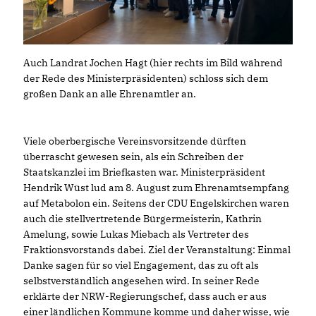
Auch Landrat Jochen Hagt (hier rechts im Bild während
der Rede des Ministerpräsidenten) schloss sich dem
großen Dank an alle Ehrenamtler an.
Viele oberbergische Vereinsvorsitzende dürften
überrascht gewesen sein, als ein Schreiben der
Staatskanzlei im Briefkasten war. Ministerpräsident
Hendrik Wüst lud am 8. August zum Ehrenamtsempfang
auf Metabolon ein. Seitens der CDU Engelskirchen waren
auch die stellvertretende Bürgermeisterin, Kathrin
Amelung, sowie Lukas Miebach als Vertreter des
Fraktionsvorstands dabei. Ziel der Veranstaltung: Einmal
Danke sagen für so viel Engagement, das zu oft als
selbstverständlich angesehen wird. In seiner Rede
erklärte der NRW-Regierungschef, dass auch er aus
einer ländlichen Kommune komme und daher wisse, wie