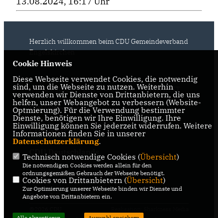
13.08.2024, 16:17 Uhr
Herzlich willkommen beim CDU Gemeindeverband
Engelskirchen
Cookie Hinweis
Diese Webseite verwendet Cookies, die notwendig
sind, um die Webseite zu nutzen. Weiterhin
IMPRESSUM
DATENSCHUTZ
KONTAKT
verwenden wir Dienste von Drittanbietern, die uns
helfen, unser Webangebot zu verbessern (Website-
CDU Oberberg
Optmierung). Für die Verwendung bestimmter
Dienste, benötigen wir Ihre Einwilligung. Ihre
Einwilligung können Sie jederzeit widerrufen. Weitere
CDU NRW
Informationen finden Sie in unserer
Datenschutzerklärung
.
CDU Deutschlands
Technisch notwendige Cookies (
Übersicht
)
Die notwendigen Cookies werden allein für den
Carsten Brodesser MdB
ordnungsgemäßen Gebrauch der Webseite benötigt.
Cookies von Drittanbietern (
Übersicht
)
Zur Optimierung unserer Webseite binden wir Dienste und
Bodo Löttgen MdL
Angebote von Drittanbietern ein.
@2026 CDU
Realisation: Sharkness Media
Alle akzeptieren
Auswahl speichern