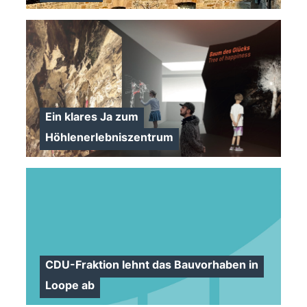
>
>
Ein klares Ja zum
Höhlenerlebniszentrum
>
CDU-Fraktion lehnt das Bauvorhaben in
Loope ab