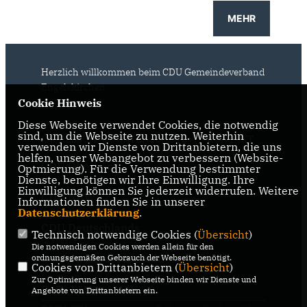
MEHR
Herzlich willkommen beim CDU Gemeindeverband
Engelskirchen
Cookie Hinweis
Diese Webseite verwendet Cookies, die notwendig
sind, um die Webseite zu nutzen. Weiterhin
IMPRESSUM
DATENSCHUTZ
KONTAKT
verwenden wir Dienste von Drittanbietern, die uns
helfen, unser Webangebot zu verbessern (Website-
CDU Oberberg
Optmierung). Für die Verwendung bestimmter
Dienste, benötigen wir Ihre Einwilligung. Ihre
>
Einwilligung können Sie jederzeit widerrufen. Weitere
CDU NRW
Informationen finden Sie in unserer
Datenschutzerklärung
.
CDU Deutschlands
Technisch notwendige Cookies (
Übersicht
)
Die notwendigen Cookies werden allein für den
Carsten Brodesser MdB
ordnungsgemäßen Gebrauch der Webseite benötigt.
Cookies von Drittanbietern (
Übersicht
)
Zur Optimierung unserer Webseite binden wir Dienste und
Bodo Löttgen MdL
Angebote von Drittanbietern ein.