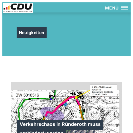
MENÜ
Neuigkeiten
Verkehrschaos in Ründeroth muss