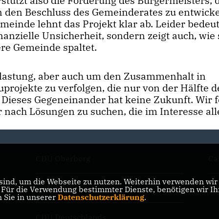
tützt also die Forderung des Bürgermeisters, 
n den Beschluss des Gemeinderates zu entwicke
meinde lehnt das Projekt klar ab. Leider bedeut
nanzielle Unsicherheit, sondern zeigt auch, wie
re Gemeinde spaltet.
Belastung, aber auch um den Zusammenhalt in
projekte zu verfolgen, die nur von der Hälfte d
. Dieses Gegeneinander hat keine Zukunft. Wir 
 nach Lösungen zu suchen, die im Interesse all
CDU Oberberg
Ca
ind, um die Webseite zu nutzen. Weiterhin verwenden wir D
CDU NRW
Bo
ür die Verwendung bestimmter Dienste, benötigen wir Ihre
n Sie in unserer
Datenschutzerklärung
.
CDU Deutschlands