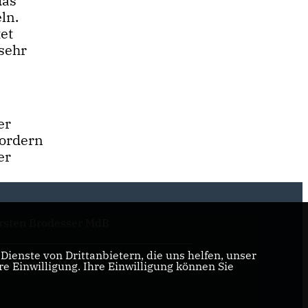
das
ln.
et
 sehr
er
fordern
er
rsten Brodesser MdB
ienste von Drittanbietern, die uns helfen, unser
do Löttgen MdL
 Einwilligung. Ihre Einwilligung können Sie