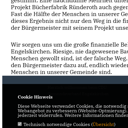
gestimmt. Eine hauchdünne Mehrheit unters
Projekt Bücherfabrik Ründeroth auch gege
Fast die Hälfte der Menschen in unserer Ge
dieses Ergebnis nicht nur den Weg in die fi
der Bürgermeister mit seinem Projekt unse
Wir sorgen uns um die große finanzielle 
Engelskirchen. Riesige, nie dagewesene Bau
Menschen gewollt sind, ist der falsche Weg
den Bürgermeister dazu auf, endlich wieder
Menschen in unserer Gemeinde sind.
Herzlich willkommen beim CDU
Gemeindeverband Engelskirchen
Cookie Hinweis
Diese Webseite verwendet Cookies, die notwendig s
IMPRESSUM
DATENSCHUTZ
Webangebot zu verbessern (Website-Optmierung). F
KONTAKT
jederzeit widerrufen. Weitere Informationen finde
Technisch notwendige Cookies (
Übersicht
)